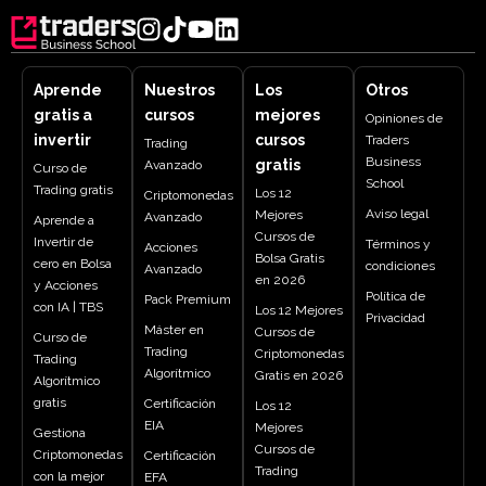
Aprende
Nuestros
Los
Otros
gratis a
cursos
mejores
Opiniones de
invertir
cursos
Traders
Trading
Business
gratis
Avanzado
Curso de
School
Trading gratis
Los 12
Criptomonedas
Aviso legal
Mejores
Avanzado
Aprende a
Cursos de
Invertir de
Términos y
Acciones
Bolsa Gratis
cero en Bolsa
condiciones
Avanzado
en 2026
y Acciones
Política de
Pack Premium
con IA | TBS
Los 12 Mejores
Privacidad
Máster en
Cursos de
Curso de
Trading
Criptomonedas
Trading
Algorítmico
Gratis en 2026
Algorítmico
gratis
Certificación
Los 12
EIA
Mejores
Gestiona
Cursos de
Criptomonedas
Certificación
Trading
con la mejor
EFA