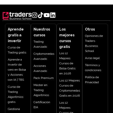
Aprende
Nuestros
Los
Otros
gratis a
cursos
mejores
Opiniones de
invertir
cursos
Traders
Trading
Business
gratis
Avanzado
Curso de
School
Trading gratis
Los 12
Criptomonedas
Aviso legal
Mejores
Avanzado
Aprende a
Cursos de
Invertir de
Términos y
Acciones
Bolsa Gratis
cero en Bolsa
condiciones
Avanzado
en 2026
y Acciones
Política de
Pack Premium
con IA | TBS
Los 12 Mejores
Privacidad
Máster en
Cursos de
Curso de
Trading
Criptomonedas
Trading
Algorítmico
Gratis en 2026
Algorítmico
gratis
Certificación
Los 12
EIA
Mejores
Gestiona
Cursos de