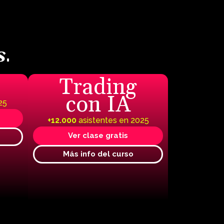
.
s
Trading
con IA
25
+12.000
asistentes en 2025
Ver clase gratis
Más info del curso