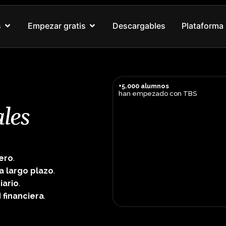
Abrir Nuestros cursos
Abrir Empezar gratis
s
Empezar gratis
Descargables
Plataforma 
+5.000 alumnos
han empezado con TBS
les
nero
.
a largo plazo
.
iario
.
d financiera
.