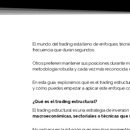
El mundo del trading está lleno de enfoques, técni
frecuencia que duran segundos.
Otros prefieren mantener sus posiciones durante m
metodología robusta y cada vez más reconocida:
En esta guía, exploramos qué es el trading estructu
y cómo puedes empezar a aplicar este enfoque con
¿Qué es el trading estructural?
El trading estructural es una estrategia de inversió
macroeconómicas, sectoriales o técnicas que s
No se basa en la intuición ni en impulsos momentán