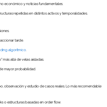
rno económico y noticias fundamentales.
ructuras repetidas en distintos activos y temporalidades.
iones.
accionar tarde.
ading algorítmico
.
” más allá de velas aisladas.
y de mayor probabilidad.
empo, observación y estudio de casos reales. Lo más recomendable
ks o estructuras basadas en order flow.