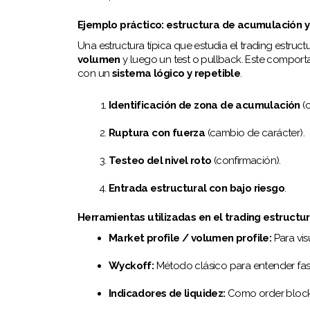
Ejemplo práctico: estructura de acumulación y
Una estructura típica que estudia el trading estructu
volumen
y luego un test o pullback. Este comporta
con un
sistema lógico y repetible
.
Identificación de zona de acumulación
(c
Ruptura con fuerza
(cambio de carácter).
Testeo del nivel roto
(confirmación).
Entrada estructural con bajo riesgo
.
Herramientas utilizadas en el trading estructur
Market profile / volumen profile:
Para vis
Wyckoff:
Método clásico para entender fas
Indicadores de liquidez:
Como order blocks