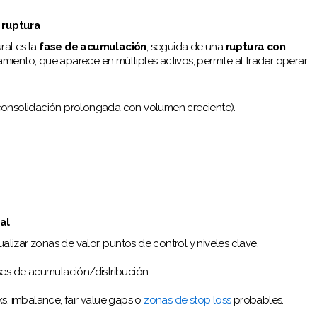
 ruptura
ral es la
fase de acumulación
, seguida de una
ruptura con
miento, que aparece en múltiples activos, permite al trader operar
onsolidación prolongada con volumen creciente).
al
ualizar zonas de valor, puntos de control y niveles clave.
es de acumulación/distribución.
, imbalance, fair value gaps o
zonas de stop loss
probables.