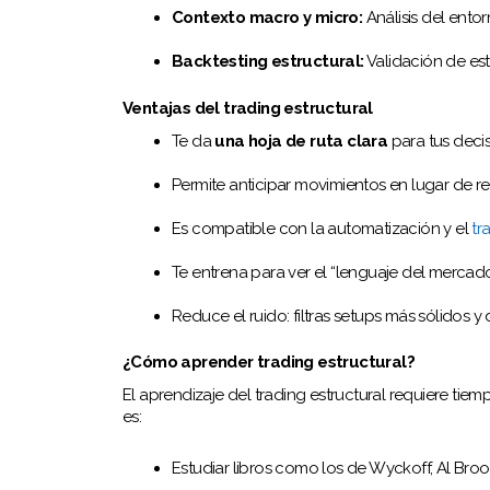
Contexto macro y micro:
Análisis del ento
Backtesting estructural:
Validación de est
Ventajas del trading estructural
Te da
una hoja de ruta clara
para tus decis
Permite anticipar movimientos en lugar de re
Es compatible con la automatización y el
tr
Te entrena para ver el “lenguaje del mercado
Reduce el ruido: filtras setups más sólidos 
¿Cómo aprender trading estructural?
El aprendizaje del trading estructural requiere ti
es:
Estudiar libros como los de Wyckoff, Al Broo