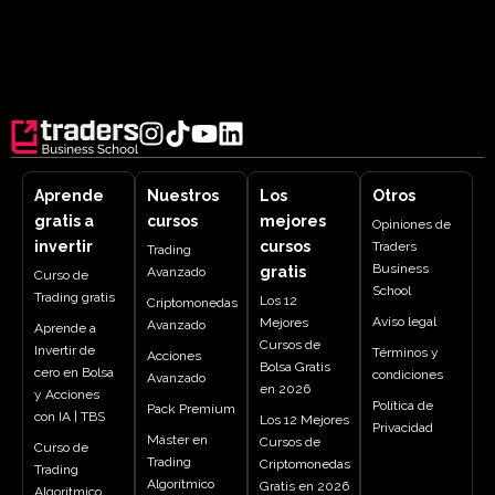
Aprende
Nuestros
Los
Otros
gratis a
cursos
mejores
Opiniones de
invertir
cursos
Traders
Trading
Business
gratis
Avanzado
Curso de
School
Trading gratis
Los 12
Criptomonedas
Aviso legal
Mejores
Avanzado
Aprende a
Cursos de
Invertir de
Términos y
Acciones
Bolsa Gratis
cero en Bolsa
condiciones
Avanzado
en 2026
y Acciones
Política de
Pack Premium
con IA | TBS
Los 12 Mejores
Privacidad
Máster en
Cursos de
Curso de
Trading
Criptomonedas
Trading
Algorítmico
Gratis en 2026
Algorítmico