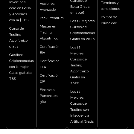
Cursos de
Invertir de
Términos y
Acciones
Bolsa Gratis
cero en Bolsa
condiciones
Avanzado
en 2026
y Acciones
Política de
Pack Premium
con IA | TBS
Los 12 Mejores
Privacidad
Máster en
Cursos de
Curso de
Trading
Criptomonedas
Trading
Algorítmico
Gratis en 2026
Algorítmico
gratis
Certificación
Los 12
EIA
Mejores
Gestiona
Cursos de
Criptomonedas
Certificación
Trading
con la mejor
EFA
Algorítmico
Clase gratuita |
Certificación
Gratis en
TBS
EIP
2026
Finanzas
Los 12
Personales
Mejores
360
Cursos de
Trading con
Inteligencia
Artificial Gratis