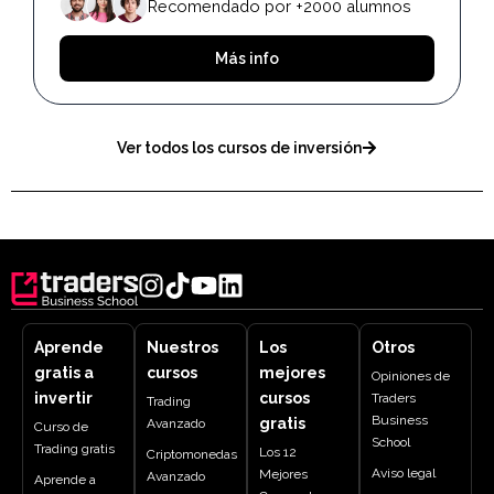
Recomendado por +2000 alumnos
Más info
Ver todos los cursos de inversión
Aprende
Nuestros
Los
Otros
gratis a
cursos
mejores
Opiniones de
invertir
cursos
Traders
Trading
Business
gratis
Avanzado
Curso de
School
Trading gratis
Los 12
Criptomonedas
Aviso legal
Mejores
Avanzado
Aprende a