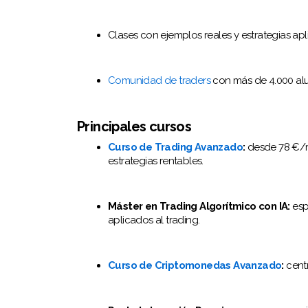
Clases con ejemplos reales y estrategias apl
Comunidad de traders
con más de 4.000 alu
Principales cursos
Curso de Trading Avanzado
:
desde 78 €/me
estrategias rentables.
Máster en Trading Algorítmico con IA:
espe
aplicados al trading.
Curso de Criptomonedas Avanzado
:
centr