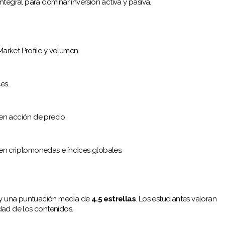
tegral para dominar inversión activa y pasiva.
Market Profile y volumen.
es.
en acción de precio.
 en criptomonedas e índices globales.
y una puntuación media de
4.5 estrellas
. Los estudiantes valoran
dad de los contenidos.