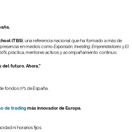
paña.
chool (TBS)
, una referencia nacional que ha formado a más de
n presencia en medios como
Expansión
,
Investing
,
Emprendedores
y
El
100% práctica, mentores activos y acompañamiento continuo.
 del futuro. Ahora.”
r de fondos nº1 de España.
so de trading
más innovador de Europa
.
idad ni horarios fijos.