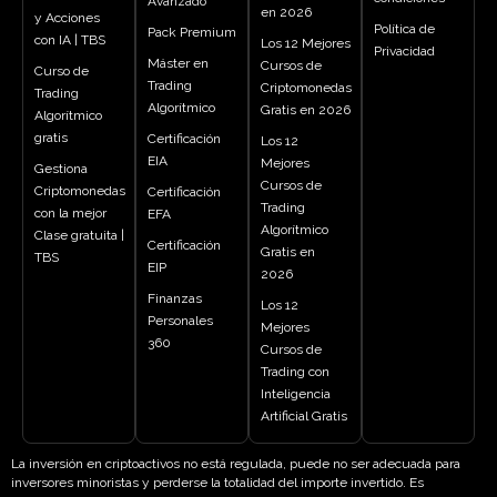
Avanzado
en 2026
y Acciones
Política de
Pack Premium
con IA | TBS
Los 12 Mejores
Privacidad
Máster en
Cursos de
Curso de
Trading
Criptomonedas
Trading
Algorítmico
Gratis en 2026
Algorítmico
gratis
Certificación
Los 12
EIA
Mejores
Gestiona
Cursos de
Criptomonedas
Certificación
Trading
con la mejor
EFA
Algorítmico
Clase gratuita |
Certificación
Gratis en
TBS
EIP
2026
Finanzas
Los 12
Personales
Mejores
360
Cursos de
Trading con
Inteligencia
Artificial Gratis
La inversión en criptoactivos no está regulada, puede no ser adecuada para
inversores minoristas y perderse la totalidad del importe invertido. Es