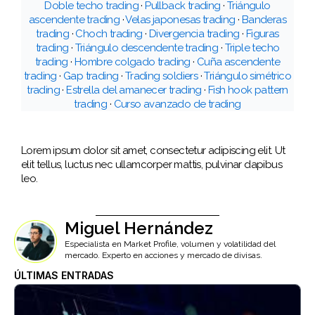
Doble techo trading
·
Pullback trading
·
Triángulo
ascendente trading
·
Velas japonesas trading
·
Banderas
trading
·
Choch trading
·
Divergencia trading
·
Figuras
trading
·
Triángulo descendente trading
·
Triple techo
trading
·
Hombre colgado trading
·
Cuña ascendente
trading
·
Gap trading
·
Trading soldiers
·
Triángulo simétrico
trading
·
Estrella del amanecer trading
·
Fish hook pattern
trading
·
Curso avanzado de trading
Lorem ipsum dolor sit amet, consectetur adipiscing elit. Ut
elit tellus, luctus nec ullamcorper mattis, pulvinar dapibus
leo.
Miguel Hernández
Especialista en Market Profile, volumen y volatilidad del
mercado. Experto en acciones y mercado de divisas.
ÚLTIMAS ENTRADAS