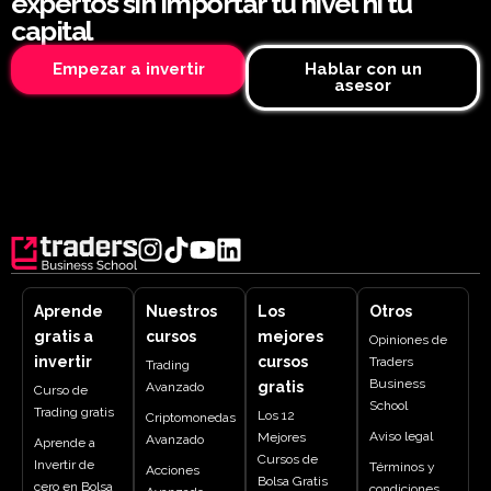
expertos sin importar tu nivel ni tu
capital
Empezar a invertir
Hablar con un
asesor
Aprende
Nuestros
Los
Otros
gratis a
cursos
mejores
Opiniones de
invertir
cursos
Traders
Trading
Business
gratis
Avanzado
Curso de
School
Trading gratis
Los 12
Criptomonedas
Aviso legal
Mejores
Avanzado
Aprende a
Cursos de
Invertir de
Términos y
Acciones
Bolsa Gratis
cero en Bolsa
condiciones