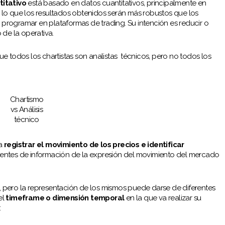
titativo
está basado en datos cuantitativos, principalmente en
r lo que los resultados obtenidos serán más robustos que los
 programar en plataformas de trading. Su intención es reducir o
 de la operativa.
 todos los chartistas son analistas técnicos, pero no todos los
Chartismo
vs Análisis
técnico
 a
registrar el movimiento de los precios e identificar
 fuentes de información de la expresión del movimiento del mercado
s, pero la representación de los mismos puede darse de diferentes
el
timeframe o dimensión temporal
en la que va realizar su
: