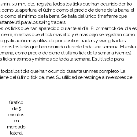
5 min., 30 min., etc. registra todos los ticks que han ocurrido dentro
 como la apertura, el último como el precio de cierre de la barra, el
jo como el mínimo de la barra. Se trata del único timeframe que
tante útil para los swing traders.
 los ticks que han aparecido durante el día. El primer tick del día es
e cierre, mientras que el tick más alto y el más bajo se registran como
e graficación muy utilizado por position traders y swing traders.
 todos los ticks que han ocurrido durante toda una semana. Muestra
emana, como precio de cierre el último tick de la semana (viernes),
 ticks máximos y mínimos de toda la semana. Es útil solo para
todos los ticks que han ocurrido durante un mes completo. La
erre del último tick del mes. Su utilidad se restringe a inversores de
Gráfico
de 5
minutos
en
mercado
lateral