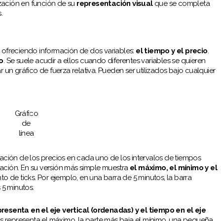
ización en función de su
representación visual
que se completa
.
 ofreciendo información de dos variables:
el tiempo y el precio
.
o
. Se suele acudir a ellos cuando diferentes variables se quieren
 un gráfico de fuerza relativa. Pueden ser utilizados bajo cualquier
Gráfico
de
línea
mación de los precios en cada uno de los intervalos de tiempos
ación. En su versión más simple muestra
el máximo, el mínimo y el
o de ticks. Por ejemplo, en una barra de 5 minutos, la barra
s 5 minutos.
presenta en el eje vertical (ordenadas) y el tiempo en el eje
ras representa el máximo, la parte más baja el mínimo, una pequeña