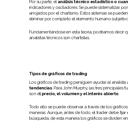
Por su parte, el
análisis técnico estadístico o cuan
indicadores y osciladores. Se puede sistematizar, po
arrojados por el chartismo. Estos sistemas se pueden
eliminar por completo el elemento humano subjetivo
Fundamentándose en esta teoría, podríamos decir que
analistas técnicos son chartistas.
Tipos de gráficos de trading
Los gráficos de trading persiguen ayudar al analista
tendencias
. Para John Murphy, las tres principales
son e
l precio, el volumen y el interés abierto
.
Todo ello se puede observar a través de los gráfico
maneras. Aunque, antes de todo, el trader debe fijar 
búsqueda, de esta manera los gráficos se dividen en