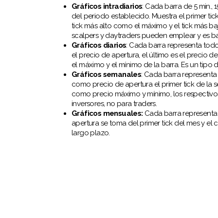
Gráficos intradiarios
: Cada barra de 5 min., 1
del periodo establecido. Muestra el primer tick
tick más alto como el máximo y el tick más ba
scalpers y daytraders pueden emplear y es bas
Gráficos diarios
: Cada barra representa todos
el precio de apertura, el último es el precio d
el máximo y el mínimo de la barra. Es un tipo d
Gráficos semanales
: Cada barra representa
como precio de apertura el primer tick de la s
como precio máximo y mínimo, los respectivos
inversores, no para traders.
Gráficos mensuales:
Cada barra representa 
apertura se toma del primer tick del mes y el ci
largo plazo.