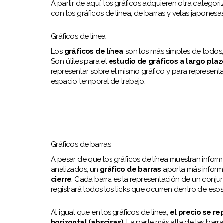
A partir de aquí, los gráficos adquieren otra categor
con los gráficos de línea, de barras y velas japonesas
Gráficos de línea
Los
gráficos de línea
son los más simples de todos,
Son útiles para el
estudio de gráficos a largo plaz
representar sobre el mismo gráfico y para representar
espacio temporal de trabajo.
Gráficos de barras
A pesar de que los gráficos de línea muestran infor
analizados, un
gráfico de barras
aporta más inform
cierre
. Cada barra es la representación de un conjunt
registrará todos los ticks que ocurren dentro de eso
Al igual que en los gráficos de línea,
el precio se re
horizontal (abscisas)
. La parte más alta de las bar