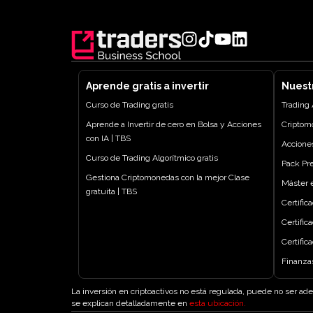
Aprende gratis a invertir
Nuest
Curso de Trading gratis
Trading
Aprende a Invertir de cero en Bolsa y Acciones
Criptom
con IA | TBS
Accione
Curso de Trading Algorítmico gratis
Pack P
Gestiona Criptomonedas con la mejor Clase
Máster e
gratuita | TBS
Certific
Certific
Certific
Finanza
La inversión en criptoactivos no está regulada, puede no ser ade
se explican detalladamente en
esta ubicación
.