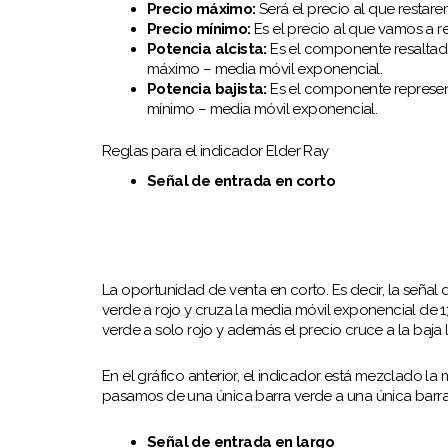
Precio máximo:
Será el precio al que restar
Precio mínimo:
Es el precio al que vamos a r
Potencia alcista:
Es el componente resaltado
máximo – media móvil exponencial.
Potencia bajista:
Es el componente representa
mínimo – media móvil exponencial.
Reglas para el indicador Elder Ray
Señal de entrada en corto
La oportunidad de venta en corto. Es decir, la seña
verde a rojo y cruza la media móvil exponencial de 1
verde a solo rojo y además el precio cruce a la baja
En el gráfico anterior, el indicador está mezclado la 
pasamos de una única barra verde a una única barra 
Señal de entrada en largo