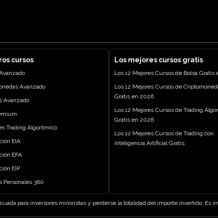
ros cursos
Los mejores cursos gratis
 Avanzado
Los 12 Mejores Cursos de Bolsa Gratis
onedas Avanzado
Los 12 Mejores Cursos de Criptomoned
Gratis en 2026
s Avanzado
Los 12 Mejores Cursos de Trading Algor
remium
Gratis en 2026
n Trading Algorítmico
Los 12 Mejores Cursos de Trading con
ación EIA
Inteligencia Artificial Gratis
ación EFA
ación EIP
s Personales 360
cuada para inversores minoristas y perderse la totalidad del importe invertido. Es 