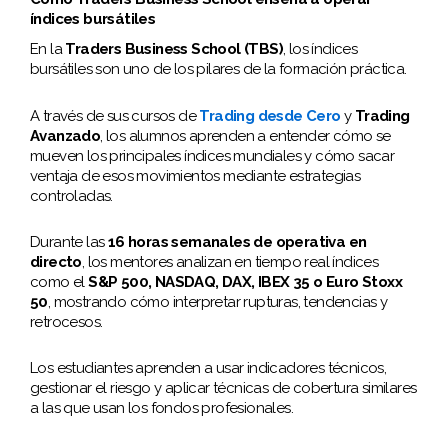
índices bursátiles
En la
Traders Business School (TBS)
, los índices
bursátiles son uno de los pilares de la formación práctica.
A través de sus cursos de
Trading desde Cero
y
Trading
Avanzado
, los alumnos aprenden a entender cómo se
mueven los principales índices mundiales y cómo sacar
ventaja de esos movimientos mediante estrategias
controladas.
Durante las
16 horas semanales de operativa en
directo
, los mentores analizan en tiempo real índices
como el
S&P 500, NASDAQ, DAX, IBEX 35 o Euro Stoxx
50
, mostrando cómo interpretar rupturas, tendencias y
retrocesos.
Los estudiantes aprenden a usar indicadores técnicos,
gestionar el riesgo y aplicar técnicas de cobertura similares
a las que usan los fondos profesionales.