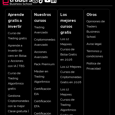
Aprende
Nuestros
Los
Otros
gratis a
cursos
mejores
Opiniones de
invertir
cursos
Traders
Trading
Business
gratis
Avanzado
Curso de
School
Trading gratis
Los 12
Criptomonedas
Aviso legal
Mejores
Avanzado
Aprende a
Cursos de
Invertir de
Términos y
Acciones
Bolsa Gratis
cero en Bolsa
condiciones
Avanzado
en 2026
y Acciones
Política de
Pack Premium
con IA | TBS
Los 12 Mejores
Privacidad
Máster en
Cursos de
Curso de
Trading
Criptomonedas
Trading
Algorítmico
Gratis en 2026
Algorítmico
gratis
Certificación
Los 12
EIA
Mejores
Gestiona
Cursos de
Criptomonedas
Certificación
Trading
con la mejor
EFA
Algorítmico
Clase gratuita |
Certificación