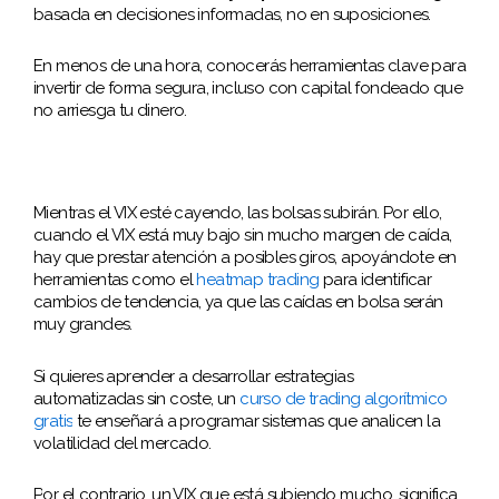
basada en decisiones informadas, no en suposiciones.
En menos de una hora, conocerás herramientas clave para
invertir de forma segura, incluso con capital fondeado que
no arriesga tu dinero.
Mientras el VIX esté cayendo, las bolsas subirán. Por ello,
cuando el VIX está muy bajo sin mucho margen de caída,
hay que prestar atención a posibles giros, apoyándote en
herramientas como el
heatmap trading
para identificar
cambios de tendencia, ya que las caídas en bolsa serán
muy grandes.
Si quieres aprender a desarrollar estrategias
automatizadas sin coste, un
curso de trading algorítmico
gratis
te enseñará a programar sistemas que analicen la
volatilidad del mercado.
P
or el contrario, un VIX que está subiendo mucho, significa