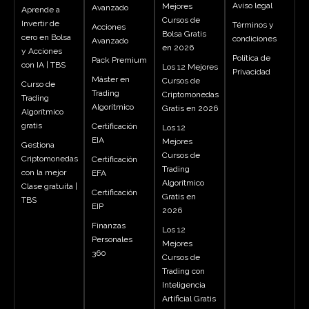
Aviso legal
Mejores
Avanzado
Aprende a
Cursos de
Invertir de
Términos y
Acciones
Bolsa Gratis
cero en Bolsa
condiciones
Avanzado
en 2026
y Acciones
Política de
Pack Premium
con IA | TBS
Los 12 Mejores
Privacidad
Máster en
Cursos de
Curso de
Trading
Criptomonedas
Trading
Algorítmico
Gratis en 2026
Algorítmico
gratis
Certificación
Los 12
EIA
Mejores
Gestiona
Cursos de
Criptomonedas
Certificación
Trading
con la mejor
EFA
Algorítmico
Clase gratuita |
Certificación
Gratis en
TBS
EIP
2026
Finanzas
Los 12
Personales
Mejores
360
Cursos de
Trading con
Inteligencia
Artificial Gratis