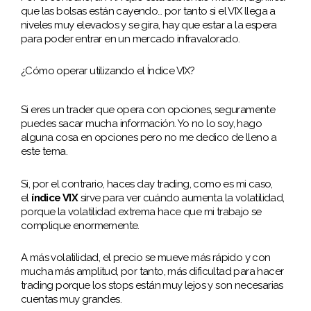
que las bolsas están cayendo… por tanto si el VIX llega a
niveles muy elevados y se gira, hay que estar a la espera
para poder entrar en un mercado infravalorado.
¿Cómo operar utilizando el Índice VIX?
Si eres un trader que opera con opciones, seguramente
puedes sacar mucha información. Yo no lo soy, hago
alguna cosa en opciones pero no me dedico de lleno a
este tema.
Si, por el contrario, haces day trading, como es mi caso,
el
índice VIX
sirve para ver cuándo aumenta la volatilidad,
porque la volatilidad extrema hace que mi trabajo se
complique enormemente.
A más volatilidad, el precio se mueve más rápido y con
mucha más amplitud, por tanto, más dificultad para hacer
trading porque los stops están muy lejos y son necesarias
cuentas muy grandes.