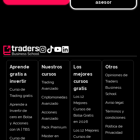
asesor
Aprende
Nuestros
Los
Otros
gratis a
cursos
mejores
Opiniones de
invertir
cursos
Traders
Trading
Business
gratis
Avanzado
Curso de
School
Trading gratis
Los 12
Criptomonedas
Aviso legal
Mejores
Avanzado
Aprende a
Cursos de
Invertir de
Términos y
Acciones
Bolsa Gratis
cero en Bolsa
condiciones
Avanzado
en 2026
y Acciones
Política de
Pack Premium
con IA | TBS
Los 12 Mejores
Privacidad
Máster en
Cursos de
Curso de