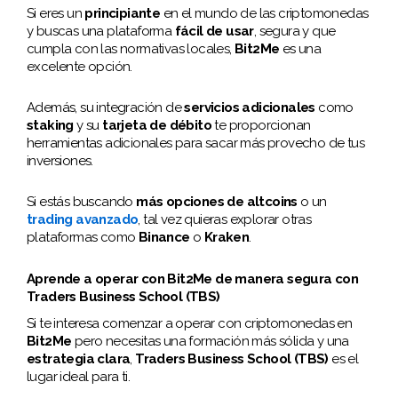
Si eres un
principiante
en el mundo de las criptomonedas
y buscas una plataforma
fácil de usar
, segura y que
cumpla con las normativas locales,
Bit2Me
es una
excelente opción.
Además, su integración de
servicios adicionales
como
staking
y su
tarjeta de débito
te proporcionan
herramientas adicionales para sacar más provecho de tus
inversiones.
Si estás buscando
más opciones de altcoins
o un
trading avanzado
, tal vez quieras explorar otras
plataformas como
Binance
o
Kraken
.
Aprende a operar con Bit2Me de manera segura con
Traders Business School (TBS)
Si te interesa comenzar a operar con criptomonedas en
Bit2Me
pero necesitas una formación más sólida y una
estrategia clara
,
Traders Business School (TBS)
es el
lugar ideal para ti.