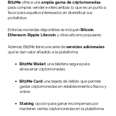
Bit2Me
ofrece una
amplia gama de criptomonedas
para comprar, vender e intercambiar, lo que es un punto a
favor para aquellos interesados en diversificar sus
portafolios.
Entre las monedas disponibles se incluyen
Bitcoin
,
Ethereum
,
Ripple
,
Litecoin
, y otras altcoins populares.
Además, Bit2Me tiene una serie de
servicios adicionales
que le dan valor añadido a la plataforma:
Bit2Me Wallet
: una billetera segura para
almacenar criptomonedas.
Bit2Me Card
: una tarjeta de débito que permite
gastar criptomonedas en establecimientos físicos y
online.
Staking
: opción para ganar recompensas por
mantener ciertas criptomonedas en la plataforma.