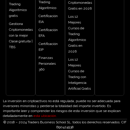
Trading
Criptomonedas
Trading
Algorítmico
Gratis en 2026
Algorítmico
gratis
Certificación
Los 12
EIA
Mejores
Gestiona
Cursos de
Criptomonedas
Certificación
Trading
con la mejor
EFA
Algorítmico
Clase gratuita |
Certificación
Gratis en
TBS
EIP
2026
Finanzas
Los 12
Personales
Mejores
360
Cursos de
Trading con
Inteligencia
Artificial Gratis
La inversión en criptoactivos no está regulada, puede no ser adecuada para
inversores minoristas y perderse la totalidad del importe invertido. Es
importante leer y comprender los riesgos de esta inversión que se explican
detalladamente en
esta ubicación
.
© 2018 – 2024 Traders Business School SL. todos los derechos reservados. CIF
B90424938