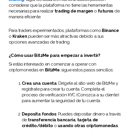
considerar que la plataforma no tiene las herramientas
necesarias para realizar
trading de margen
o
futuros
de
manera eficiente.
Para traders experimentados, plataformas como
Binance
o
Kraken
pueden ser más atractivas debido a sus
opciones avanzadas de trading.
¿Cómo usar Bit2Me para empezar a invertir?
Si estás interesado en comenzar a operar con
criptomonedas en
Bit2Me
, sigue estos pasos sencillos:
Crea una cuenta
: Dirígete al sitio web de Bit2Me y
regístrate para crear tu cuenta. Completa el
proceso de verificación KYC (Conozca a su cliente)
para aumentar la seguridad de tu cuenta.
Deposita fondos
: Puedes depositar dinero a través
de
transferencia bancaria
,
tarjeta de
crédito/débito
o
usando otras criptomonedas
.