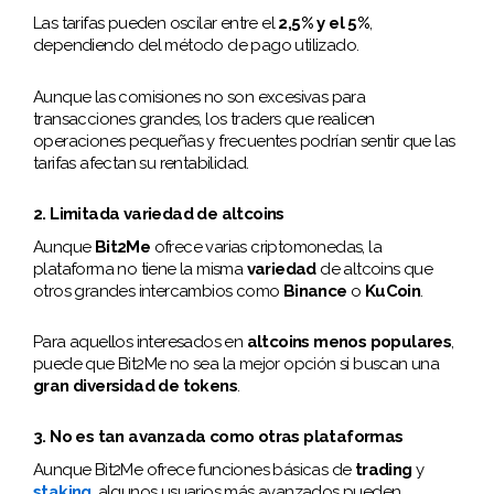
Las tarifas pueden oscilar entre el
2,5% y el 5%
,
dependiendo del método de pago utilizado.
Aunque las comisiones no son excesivas para
transacciones grandes, los traders que realicen
operaciones pequeñas y frecuentes podrían sentir que las
tarifas afectan su rentabilidad.
2. Limitada variedad de altcoins
Aunque
Bit2Me
ofrece varias criptomonedas, la
plataforma no tiene la misma
variedad
de altcoins que
otros grandes intercambios como
Binance
o
KuCoin
.
Para aquellos interesados en
altcoins menos populares
,
puede que Bit2Me no sea la mejor opción si buscan una
gran diversidad de tokens
.
3. No es tan avanzada como otras plataformas
Aunque Bit2Me ofrece funciones básicas de
trading
y
staking
, algunos usuarios más avanzados pueden