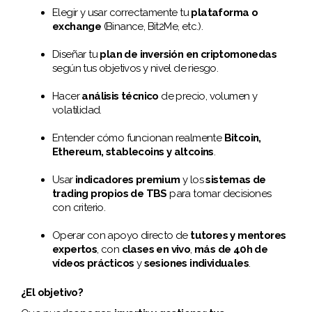
Elegir y usar correctamente tu
plataforma o
exchange
(Binance, Bit2Me, etc.).
Diseñar tu
plan de inversión en criptomonedas
según tus objetivos y nivel de riesgo.
Hacer
análisis técnico
de precio, volumen y
volatilidad.
Entender cómo funcionan realmente
Bitcoin,
Ethereum, stablecoins y altcoins
.
Usar
indicadores premium
y los
sistemas de
trading propios de TBS
para tomar decisiones
con criterio.
Operar con apoyo directo de
tutores y mentores
expertos
, con
clases en vivo
,
más de 40h de
vídeos prácticos
y
sesiones individuales
.
¿El objetivo?