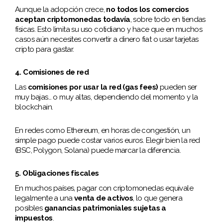
Aunque la adopción crece,
no todos los comercios
aceptan criptomonedas todavía
, sobre todo en tiendas
físicas. Esto limita su uso cotidiano y hace que en muchos
casos aún necesites convertir a dinero fiat o usar tarjetas
cripto para gastar.
4. Comisiones de red
Las
comisiones por usar la red (gas fees)
pueden ser
muy bajas… o muy altas, dependiendo del momento y la
blockchain.
En redes como Ethereum, en horas de congestión, un
simple pago puede costar varios euros. Elegir bien la red
(BSC, Polygon, Solana) puede marcar la diferencia.
5. Obligaciones fiscales
En muchos países, pagar con criptomonedas equivale
legalmente a una
venta de activos
, lo que genera
posibles
ganancias patrimoniales sujetas a
impuestos
.