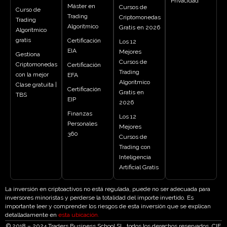
Privacidad
Máster en
Cursos de
Curso de
Trading
Criptomonedas
Trading
Algorítmico
Gratis en 2026
Algorítmico
gratis
Certificación
Los 12
EIA
Mejores
Gestiona
Cursos de
Criptomonedas
Certificación
Trading
con la mejor
EFA
Algorítmico
Clase gratuita |
Certificación
Gratis en
TBS
EIP
2026
Finanzas
Los 12
Personales
Mejores
360
Cursos de
Trading con
Inteligencia
Artificial Gratis
La inversión en criptoactivos no está regulada, puede no ser adecuada para
inversores minoristas y perderse la totalidad del importe invertido. Es
importante leer y comprender los riesgos de esta inversión que se explican
detalladamente en
esta ubicación
.
© 2018 – 2024 Traders Business School SL. todos los derechos reservados. CIF