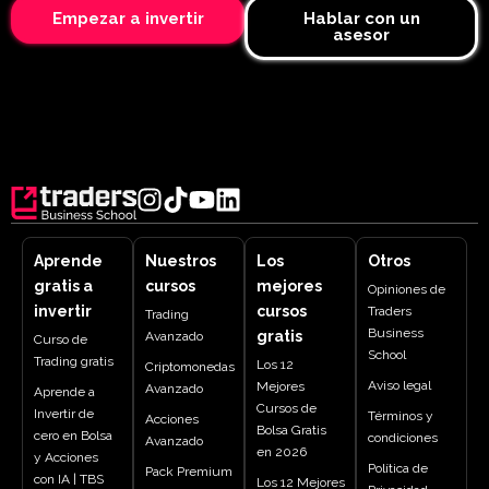
Empezar a invertir
Hablar con un
asesor
Aprende
Nuestros
Los
Otros
gratis a
cursos
mejores
Opiniones de
invertir
cursos
Traders
Trading
Business
gratis
Avanzado
Curso de
School
Trading gratis
Los 12
Criptomonedas
Aviso legal
Mejores
Avanzado
Aprende a
Cursos de
Invertir de
Términos y
Acciones
Bolsa Gratis
cero en Bolsa
condiciones
Avanzado
en 2026
y Acciones
Política de
Pack Premium
con IA | TBS
Los 12 Mejores