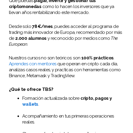
Que puedas
pagar, invertir y gestionar tus
criptomonedas
como lo hacen los inversores que ya
llevan años rentabilizando este mercado.
Desde solo
78 €/mes
, puedes acceder al programa de
trading más innovador de Europa, recomendado por más
de
2.000 alumnos
y reconocido por medios como
The
European
.
Nuestros cursos no son teóricos: son
100% prácticos
.
Aprendes con mentores
que operan en cripto cada día,
analizas casos reales, y practicas con herramientas como
Binance, Metamask y TradingView.
¿Qué te ofrece TBS?
Formación actualizada sobre
cripto, pagos y
wallets
.
Acompañamiento en tus primeras operaciones
reales.