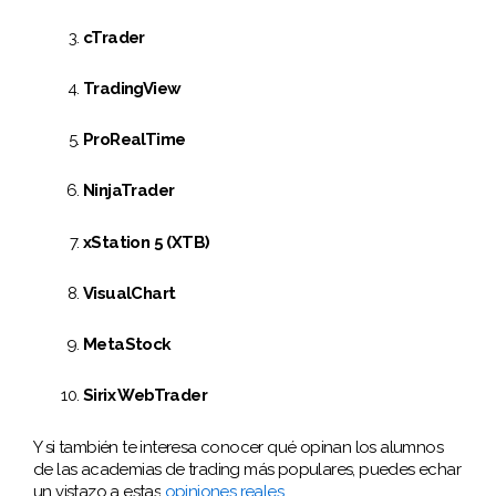
cTrader
TradingView
ProRealTime
NinjaTrader
xStation 5 (XTB)
VisualChart
MetaStock
Sirix WebTrader
Y
si también te interesa conocer qué opinan los alumnos
de las academias de trading más populares, puedes echar
un vistazo a estas
opiniones reales
.