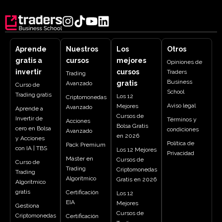
Aprende
Nuestros
Los
Otros
gratis a
cursos
mejores
Opiniones de
invertir
cursos
Traders
Trading
Business
gratis
Avanzado
Curso de
School
Trading gratis
Los 12
Criptomonedas
Aviso legal
Mejores
Avanzado
Aprende a
Cursos de
Invertir de
Términos y
Acciones
Bolsa Gratis
cero en Bolsa
condiciones
Avanzado
en 2026
y Acciones
Política de
Pack Premium
con IA | TBS
Los 12 Mejores
Privacidad
Máster en
Cursos de
Curso de
Trading
Criptomonedas
Trading
Algorítmico
Gratis en 2026
Algorítmico
gratis
Certificación
Los 12
EIA
Mejores
Gestiona
Cursos de
Criptomonedas
Certificación