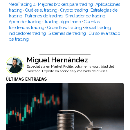
MetaTrading 4
·
Mejores brokers para trading
·
Aplicaciones
trading
·
Qué es el trading
·
Crypto trading
·
Estrategias de
trading
·
Patrones de trading
·
Simulador de trading
·
Aprender trading
·
Trading algorítmico
·
Cuentas
fondeadas trading
·
Order flow trading
·
Social trading
·
Indicadores trading
·
Sistemas de trading
·
Curso avanzado
de trading
Miguel Hernández
Especialista en Market Profile, volumen y volatilidad del
mercado. Experto en acciones y mercado de divisas.
ÚLTIMAS ENTRADAS