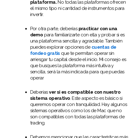
plataforma.
No todas las plataformas ofrecen
el mismo tipo ni cantidad de instrumentos para
invertir.
Por otra parte, deberías
practicar con una
demo
para familiarizarte con ella y probar si es
una plataforma sencilla y agradable. También
puedes explorar opciones de
cuentas de
fondeo gratis
que te permitan operar sin
arriesgar tu capital desde el inicio. Mi consejo es
que busques la plataforma más intuitiva y
sencilla, será la más indicada para que puedas
operar
Deberías
ver si es compatible con nuestro
sistema operativo
. Este aspecto es básico si
queremos operar con tranquilidad. Hay algunos
sistemas operativos como los de Mac que no
son compatibles con todas las plataformas de
trading.
Debemos mencionar que las características más