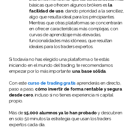
básicas que ofrecen algunos brókers es
la
facilidad de uso
, dando prioridad a la sencillez,
algo que resulta ideal para los principiantes.
Mientras que otras plataformas se concentrarán
en ofrecer características más complejas, con
curvas de aprendizaje más elevadas,
funcionalidades más idóneas, que resultan
ideales para los traders expertos.
Si todavía no has elegido una plataforma o te estás
iniciando en el mundo del trading, te recomendamos
empezar por lo más importante:
una base sólida
.
Con este
curso de trading gratis
aprenderás en directo,
paso a paso,
cómo invertir de forma rentable y segura
desde cero
, incluso si no tienes experiencia ni capital
propio.
Más de
15.000 alumnos ya lo han probado
y descubren
en solo 50 minutos la estrategia que usan los traders
expertos cada día.