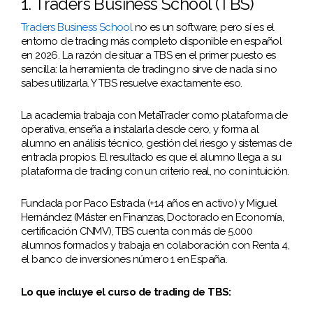
1. Traders Business School (TBS)
Traders Business School
no es un software, pero sí es el
entorno de trading más completo disponible en español
en 2026. La razón de situar a TBS en el primer puesto es
sencilla: la herramienta de trading no sirve de nada si no
sabes utilizarla. Y TBS resuelve exactamente eso.
La academia trabaja con MetaTrader como plataforma de
operativa, enseña a instalarla desde cero, y forma al
alumno en análisis técnico, gestión del riesgo y sistemas de
entrada propios. El resultado es que el alumno llega a su
plataforma de trading con un criterio real, no con intuición.
Fundada por Paco Estrada (+14 años en activo) y Miguel
Hernández (Máster en Finanzas, Doctorado en Economía,
certificación CNMV), TBS cuenta con más de 5.000
alumnos formados y trabaja en colaboración con Renta 4,
el banco de inversiones número 1 en España.
Lo que incluye el curso de trading de TBS: