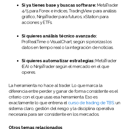
Si ya tienes base y buscas software:
MetaTrader
4/5 para Forex e índices, TradingView para análisis
gráfico, NinjaTrader para futuros, xStation para
acciones y ETFs.
Si quieres análisis técnico avanzado:
ProRealTime o VisualChart, según si priorizas los
datos en tiempo real o la integración de noticias.
Si quieres automatizar estrategias:
MetaTrader
(EA) o NinjaTrader según el mercado en el que
operes.
La herramienta no hace al trader. Lo que marca la
diferencia entre perder y ganar de forma consistente es el
criterio con el que usas esa herramienta. Eso es
exactamente lo que entrena el
curso de trading de TBS
: un
sistema claro, gestión del riesgo y la disciplina operativa
necesaria para ser consistente en los mercados.
Otros temas relacionados