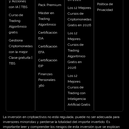
y Acciones
Política de
Pack Premium
con IA | TBS
Los 12 Mejores
Privacidad
Máster en
Cursos de
Curso de
Trading
Criptomonedas
Trading
Algorítmico
Gratis en 2026
Algorítmico
gratis
Certificación
Los 12
EIA
Mejores
Gestiona
Cursos de
Criptomonedas
Certificación
Trading
con la mejor
EFA
Algorítmico
Clase gratuita |
Certificación
Gratis en
TBS
EIP
2026
Finanzas
Los 12
Personales
Mejores
360
Cursos de
Trading con
Inteligencia
Artificial Gratis
La inversión en criptoactivos no está regulada, puede no ser adecuada para
inversores minoristas y perderse la totalidad del importe invertido. Es
importante leer y comprender los riesgos de esta inversión que se explican