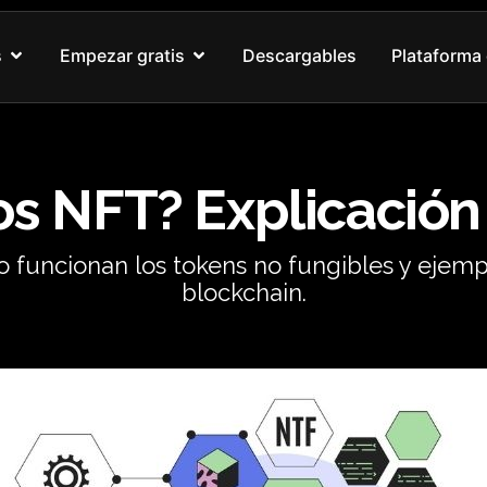
Abrir Nuestros cursos
Abrir Empezar gratis
s
Empezar gratis
Descargables
Plataforma 
os NFT? Explicación
funcionan los tokens no fungibles y ejemp
blockchain.