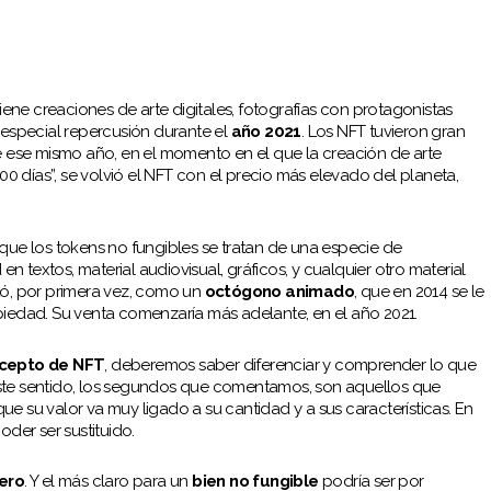
ne creaciones de arte digitales, fotografías con protagonistas
 especial repercusión durante el
año 2021
. Los NFT tuvieron gran
ese mismo año, en el momento en el que la creación de arte
0 días”, se volvió el NFT con el precio más elevado del planeta,
 que los tokens no fungibles se tratan de una especie de
 textos, material audiovisual, gráficos, y cualquier otro material
entó, por primera vez, como un
octógono animado
, que en 2014 se le
piedad. Su venta comenzaría más adelante, en el año 2021.
ncepto de NFT
, deberemos saber diferenciar y comprender lo que
este sentido, los segundos que comentamos, son aquellos que
e su valor va muy ligado a su cantidad y a sus características. En
oder ser sustituido.
ero
. Y el más claro para un
bien no fungible
podría ser por