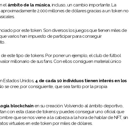
n el
ámbito de la música
, incluso, un cambio importante. La
 aproximadamente 2.000 millones de dólares gracias a un token no
sicales.
nciado por este token. Son diversos los juegos que tienen miles de
ue varios han impuesto de participar para conseguir
to.
o de este tipo de tokens. Por poner un ejemplo, el club de fútbol
 valor millonario de sus fans. Con ellos consiguen material único
en Estados Unidos,
4 de cada 10 individuos tienen interés en los
No se cree, por consiguiente, que sea tanto por la propia
logía blockchain
en su creación. Volviendo al ámbito deportivo,
an con esta clase de tokens y puedes conseguir uno oficial que
nombre que se nos viene a la cabeza a la hora de hablar de NFT, sin
atos virtuales en este token por miles de dólares.