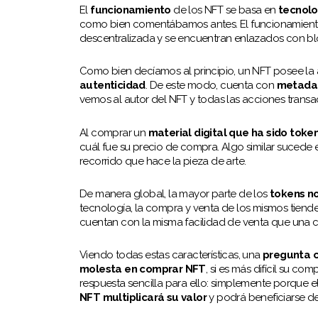
El
funcionamiento
de los NFT se basa en
tecnolo
como bien comentábamos antes. El funcionamient
descentralizada y se encuentran enlazados con bl
Como bien decíamos al principio, un NFT posee la a
autenticidad
. De este modo, cuenta con
metada
vemos al autor del NFT y todas las acciones trans
Al comprar un
material digital que ha sido tok
cuál fue su precio de compra. Algo similar sucede 
recorrido que hace la pieza de arte.
De manera global, la mayor parte de los
tokens no
tecnología, la compra y venta de los mismos tiende 
cuentan con la misma facilidad de venta que una c
Viendo todas estas características, una
pregunta c
molesta en comprar NFT
, si es más difícil su 
respuesta sencilla para ello: simplemente porque 
NFT multiplicará su valor
y podrá beneficiarse de