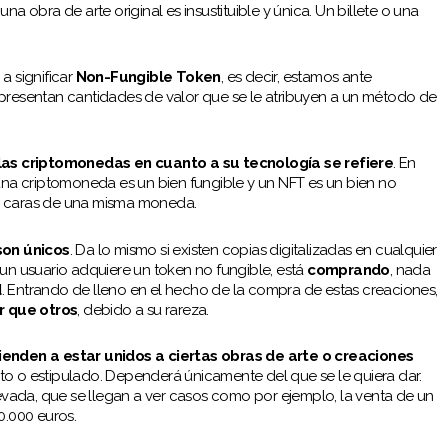
 una obra de arte original es insustituible y única. Un billete o una
a significar
Non-Fungible Token
, es decir, estamos ante
epresentan cantidades de valor que se le atribuyen a un método de
.
las criptomonedas en cuanto a su tecnología se refiere
. En
 una criptomoneda es un bien fungible y un NFT es un bien no
as caras de una misma moneda.
on únicos
. Da lo mismo si existen copias digitalizadas en cualquier
 un usuario adquiere un token no fungible, está
comprando
, nada
d
. Entrando de lleno en el hecho de la compra de estas creaciones,
r que otros
, debido a su rareza.
ienden a estar unidos a ciertas obras de arte o creaciones
to o estipulado. Dependerá únicamente del que se le quiera dar.
vada, que se llegan a ver casos como por ejemplo, la venta de un
.000 euros.