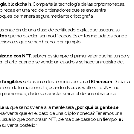
gía blockchain
. Comparte la tecnología de las criptomonedas,
o recae en una red de ordenadores que se encuentra
oques, de manera segura mediante criptografía.
signación de una clase de certificado digital que asegura su
tos
que no pueden ser modificados. Es en los metadatos donde
accionales que se han hecho, por ejemplo.
enizado con NFT
, sabremos siempre el primer valor que ha tenido y
en el arte, cuando se vende un cuadro y se hace un registro del
 fungibles
se basan en los términos de la red
Ethereum
. Dada su
a ser de lo más sencilla, usando diversos wallets. Los NFT no
riptomoneda, dado su carácter similar al de una obra única.
lara
que se nos viene a la mente será ¿
por qué la gente se
compra/venta que en el caso de una criptomoneda? Tenemos una
el usuario que compra un NFT, piensa que pasado un tiempo,
el
 su venta posterior.