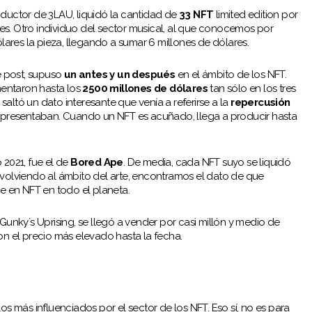
oductor de 3LAU, liquidó la cantidad de
33 NFT
limited edition por
es. Otro individuo del sector musical, al que conocemos por
ólares la pieza, llegando a sumar 6 millones de dólares.
 post, supuso
un antes y un después
en el ámbito de los NFT.
entaron hasta los
2500 millones de dólares
tan sólo en los tres
altó un dato interesante que venía a referirse a la
repercusión
epresentaban. Cuando un NFT es acuñado, llega a producir hasta
2021, fue el de
Bored Ape
. De media, cada NFT suyo se liquidó
 volviendo al ámbito del arte, encontramos el dato de que
rse en NFT en todo el planeta.
 Gunky´s Uprising, se llegó a vender por casi millón y medio de
on el precio más elevado hasta la fecha.
os más influenciados por el sector de los NFT. Eso sí, no es para