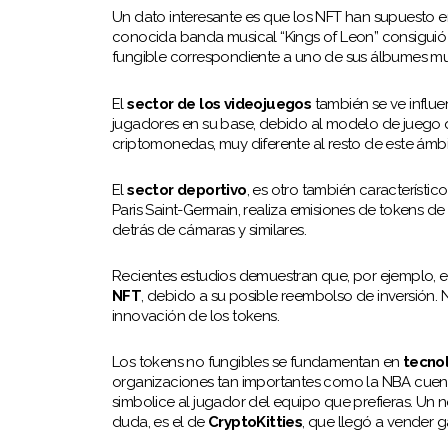
Un dato interesante es que los NFT han supuesto e
conocida banda musical “Kings of Leon” consiguió
fungible correspondiente a uno de sus álbumes mu
El
sector de los videojuegos
también se ve influe
jugadores en su base, debido al modelo de juego q
criptomonedas, muy diferente al resto de este ámbi
El
sector deportivo
, es otro también característic
Paris Saint-Germain, realiza emisiones de tokens de
detrás de cámaras y similares.
Recientes estudios demuestran que, por ejemplo, 
NFT
, debido a su posible reembolso de inversión. 
innovación de los tokens.
Los tokens no fungibles se fundamentan en
tecno
organizaciones tan importantes como la NBA cuent
simbolice al jugador del equipo que prefieras. Un 
duda, es el de
CryptoKitties
, que llegó a vender g