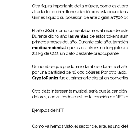
Otra figura importante de la música, como es el pr
alrededor de 11 millones de dólares estadounidens
Grimes, liquidó su posesión de arte digital a 7500 d
El año
2021
, como comentábamos al inicio de este
Durante dicho año las
ventas
de estos tokens aum
primeros meses del año. Durante este año, también s
medioambiental
que estos tokens no fungibles r
211 kg de CO2, un dato bastante preocupante.
Un nombre que predominó también durante el año 
por una cantidad de 36.000 dólares. Por otro lado,
CryptoPunks
fue el primer arte digital en converti
Otro dato interesante musical, sería que la canción
dólares, convirtiéndose así, en la canción de NFT c
Ejemplos de NFT
Como ya hemos visto, el sector del arte, es uno de l