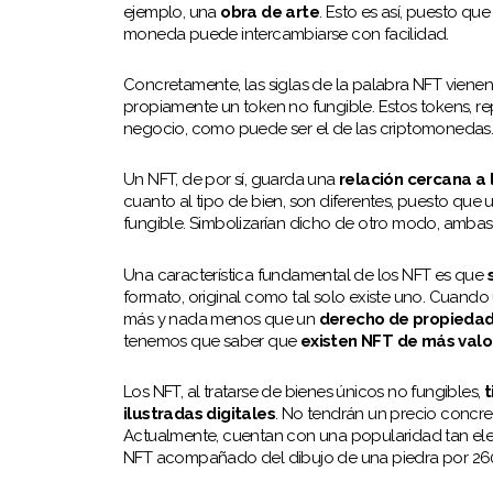
ejemplo, una
obra de arte
. Esto es así, puesto que
moneda puede intercambiarse con facilidad.
Concretamente, las siglas de la palabra NFT vienen 
propiamente un token no fungible. Estos tokens, r
negocio, como puede ser el de las criptomonedas
Un NFT, de por sí, guarda una
relación cercana a 
cuanto al tipo de bien, son diferentes, puesto que
fungible. Simbolizarían dicho de otro modo, amb
Una característica fundamental de los NFT es que
s
formato, original como tal solo existe uno. Cuando
más y nada menos que un
derecho de propieda
tenemos que saber que
existen NFT de más valo
Los NFT, al tratarse de bienes únicos no fungibles,
t
ilustradas digitales
. No tendrán un precio concre
Actualmente, cuentan con una popularidad tan ele
NFT acompañado del dibujo de una piedra por 260