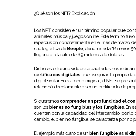
¿Qué son los NFT? Explicación
Los
NFT
consisten en un término popular que contie
animales, música y juegos online. Este término tuvo
repercusión concretamente en el mes de marzo de 
criptográfica de
Beeple
, denominada “Primeros 500
llegando a la cifra de 69 millones de dólares.
Dicho esto, los individuos capacitados nos indican
certificados digitales
que aseguran la propiedad en
digital similar. En su forma original, el NFT se pres
relacionó directamente a ser un certificado de pro
Si queremos
comprender en profundidad el co
son los
bienes no fungibles y los fungibles
. En 
cuentan con la capacidad del intercambio, por lo qu
cambio, el bien no fungible, se caracteriza por no p
El ejemplo más claro de un
bien fungible
es el
din