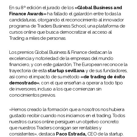
En su 8ª edición el jurado de los
«Global Business and
Finance Awards»
ha fallado el galardón entre todas la
candidaturas, otorgando el reconocimiento al innovador
programa de Traders Business School, una plataforma de
cursos online que busca democratizar el acceso al
Trading a miles de personas.
Los premios Global Business & Finance destacan la
excelencia y notoriedad de la empresas del mundo
financiero, y con este galardón, The European reconoce la
trayectoria de esta
startup sevillana
y de sus fundadores,
así como el impacto de su método
«de trading de éxito
demostrado»
, con el que enseñan a operar a todo tipo
de inversores, incluso a los que comienzan sin
conocimientos previos.
«Hemos creado la formación que a nosotros nos hubiera
gustado recibir cuando nos iniciamos en el trading. Todos
nuestros cursos online persiguen un objetivo concreto:
que nuestros Traders consigan ser rentables y
consistentes», destaca
Paco Estrada,
CEO de la startup.