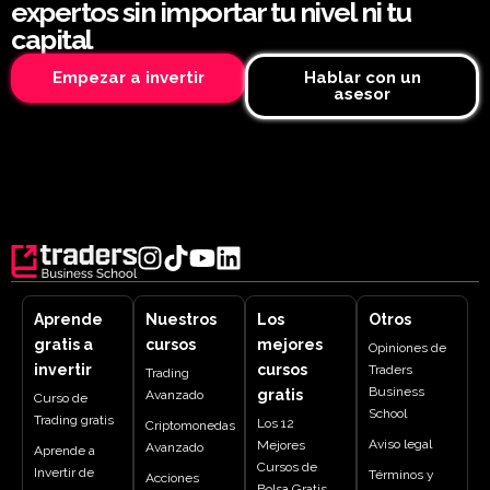
expertos sin importar tu nivel ni tu
capital
Empezar a invertir
Hablar con un
asesor
Aprende
Nuestros
Los
Otros
gratis a
cursos
mejores
Opiniones de
invertir
cursos
Traders
Trading
Business
gratis
Avanzado
Curso de
School
Trading gratis
Los 12
Criptomonedas
Aviso legal
Mejores
Avanzado
Aprende a
Cursos de
Invertir de
Términos y
Acciones
Bolsa Gratis