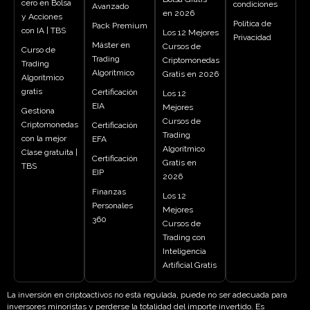
cero en Bolsa
condiciones
Avanzado
en 2026
y Acciones
Política de
Pack Premium
con IA | TBS
Los 12 Mejores
Privacidad
Máster en
Cursos de
Curso de
Trading
Criptomonedas
Trading
Algorítmico
Gratis en 2026
Algorítmico
gratis
Certificación
Los 12
EIA
Mejores
Gestiona
Cursos de
Criptomonedas
Certificación
Trading
con la mejor
EFA
Algorítmico
Clase gratuita |
Certificación
Gratis en
TBS
EIP
2026
Finanzas
Los 12
Personales
Mejores
360
Cursos de
Trading con
Inteligencia
Artificial Gratis
La inversión en criptoactivos no está regulada, puede no ser adecuada para
inversores minoristas y perderse la totalidad del importe invertido. Es