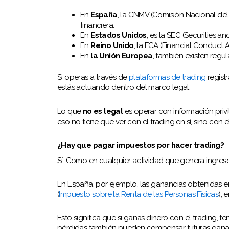
En
España
, la CNMV (Comisión Nacional del
financiera.
En
Estados Unidos
, es la SEC (Securities 
En
Reino Unido
, la FCA (Financial Conduct A
En
la Unión Europea
, también existen regul
Si operas a través de
plataformas de trading
regist
estás actuando dentro del marco legal.
Lo que
no es legal
es operar con información privi
eso no tiene que ver con el trading en sí, sino con e
¿Hay que pagar impuestos por hacer trading?
Sí. Como en cualquier actividad que genera ingres
En España, por ejemplo, las ganancias obtenidas e
(
Impuesto sobre la Renta de las Personas Físicas
), 
Esto significa que si ganas dinero con el trading, te
pérdidas también pueden compensar futuras gana