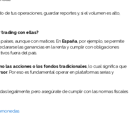
 de tus operaciones, guardar reportes y, si el volumen es alto,
 trading con ellas?
s países, aunque con matices. En
España
, por ejemplo, se permite
lararse las ganancias en la renta y cumplir con obligaciones
ivos fuera del país.
o las acciones o los fondos tradicionales
, lo cual significa que
rsor
. Por eso es fundamental operar en plataformas serias y
as legalmente, pero asegúrate de cumplir con las normas fiscales
ptomonedas