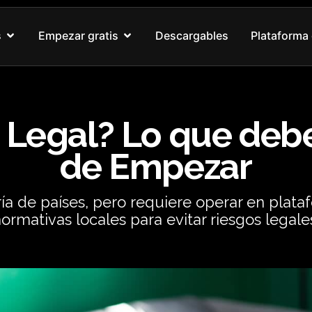
Abrir Nuestros cursos
Abrir Empezar gratis
s
Empezar gratis
Descargables
Plataforma 
s Legal? Lo que deb
de Empezar
ría de países, pero requiere operar en plat
ormativas locales para evitar riesgos legale