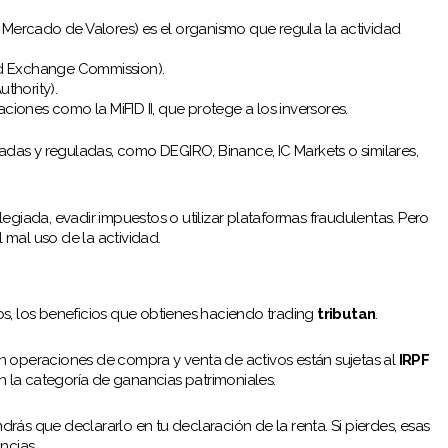
 Mercado de Valores) es el organismo que regula la actividad
and Exchange Commission).
uthority).
aciones como la MiFID II, que protege a los inversores.
radas y reguladas, como DEGIRO, Binance, IC Markets o similares,
legiada, evadir impuestos o utilizar plataformas fraudulentas. Pero
l mal uso de la actividad.
os, los beneficios que obtienes haciendo trading
tributan
.
n operaciones de compra y venta de activos están sujetas al
IRPF
en la categoría de ganancias patrimoniales.
ndrás que declararlo en tu declaración de la renta. Si pierdes, esas
ncias.