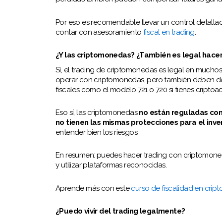
Por eso es recomendable llevar un control detallado
contar con asesoramiento
fiscal en trading
.
¿Y las criptomonedas? ¿También es legal hacer
Sí, el trading de criptomonedas es legal en mucho
operar con criptomonedas, pero también deben dec
fiscales como el modelo 721 o 720 si tienes criptoact
Eso sí, las criptomonedas
no están reguladas com
no tienen las mismas protecciones para el inve
entender bien los riesgos.
En resumen: puedes hacer trading con criptomoned
y utilizar plataformas reconocidas.
Aprende más con este
curso de fiscalidad en cri
¿Puedo vivir del trading legalmente?