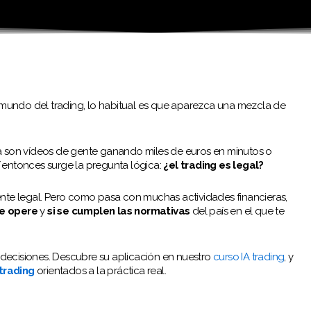
mundo del trading, lo habitual es que aparezca una mezcla de
ma son vídeos de gente ganando miles de euros en minutos o
Y entonces surge la pregunta lógica:
¿el trading es legal?
ente legal. Pero como pasa con muchas actividades financieras,
e opere
y
si se cumplen las normativas
del país en el que te
ar decisiones. Descubre su aplicación en nuestro
curso IA trading
,
y
trading
orientados a la práctica real.