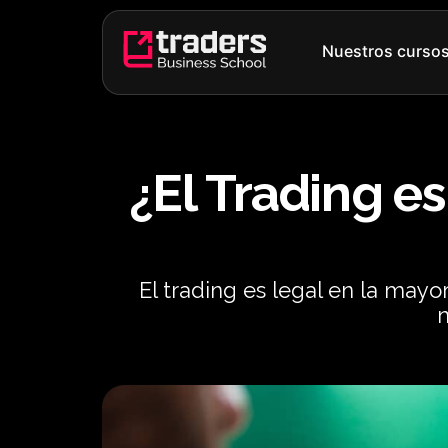
Ir
al
Nuestros curso
contenido
¿El Trading e
El trading es legal en la mayo
n