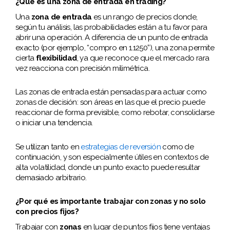
¿Qué es una zona de entrada en trading?
Una
zona de entrada
es un rango de precios donde,
según tu análisis, las probabilidades están a tu favor para
abrir una operación. A diferencia de un punto de entrada
exacto (por ejemplo, “compro en 1.1250”), una zona permite
cierta
flexibilidad
, ya que reconoce que el mercado rara
vez reacciona con precisión milimétrica.
Las zonas de entrada están pensadas para actuar como
zonas de decisión: son áreas en las que el precio puede
reaccionar de forma previsible, como rebotar, consolidarse
o iniciar una tendencia.
Se utilizan tanto en
estrategias de reversión
como de
continuación, y son especialmente útiles en contextos de
alta volatilidad, donde un punto exacto puede resultar
demasiado arbitrario.
¿Por qué es importante trabajar con zonas y no solo
con precios fijos?
Trabajar con
zonas
en lugar de puntos fijos tiene ventajas