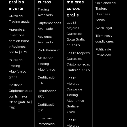
gratis a
cursos
mejores
Opiniones de
invertir
cursos
Traders
Trading
Business
gratis
Avanzado
Curso de
School
Trading gratis
Los 12
Criptomonedas
Aviso legal
Mejores
Avanzado
Aprende a
Cursos de
Invertir de
Términos y
Acciones
Bolsa Gratis
cero en Bolsa
condiciones
Avanzado
en 2026
y Acciones
Política de
Pack Premium
con IA | TBS
Los 12 Mejores
Privacidad
Máster en
Cursos de
Curso de
Trading
Criptomonedas
Trading
Algorítmico
Gratis en 2026
Algorítmico
gratis
Certificación
Los 12
EIA
Mejores
Gestiona
Cursos de
Criptomonedas
Certificación
Trading
con la mejor
EFA
Algorítmico
Clase gratuita |
Certificación
Gratis en
TBS
EIP
2026
Finanzas
Los 12
Personales
Mejores