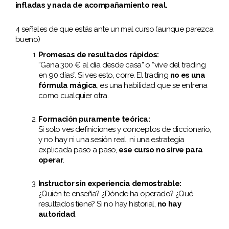
infladas y nada de acompañamiento real.
4 señales de que estás ante un mal curso (aunque parezca
bueno)
Promesas de resultados rápidos:
“Gana 300 € al día desde casa” o “vive del trading
en 90 días”. Si ves esto, corre. El trading
no es una
fórmula mágica
, es una habilidad que se entrena
como cualquier otra.
Formación puramente teórica:
Si solo ves definiciones y conceptos de diccionario,
y no hay ni una sesión real, ni una estrategia
explicada paso a paso,
ese curso no sirve para
operar
.
Instructor sin experiencia demostrable:
¿Quién te enseña? ¿Dónde ha operado? ¿Qué
resultados tiene? Si no hay historial,
no hay
autoridad
.