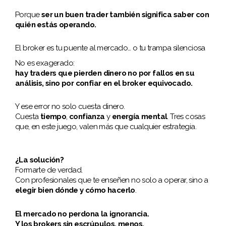
Porque
ser un buen trader también significa saber con
quién estás operando.
El broker es tu puente al mercado… o tu trampa silenciosa
No es exagerado:
hay traders que pierden dinero no por fallos en su
análisis, sino por confiar en el broker equivocado.
Y ese error no solo cuesta dinero.
Cuesta
tiempo
,
confianza
y
energía mental
. Tres cosas
que, en este juego, valen más que cualquier estrategia.
¿La solución?
Formarte de verdad.
Con profesionales que te enseñen no solo a operar, sino a
elegir bien dónde y cómo hacerlo
.
El mercado no perdona la ignorancia.
Y los brokers sin escrúpulos, menos.