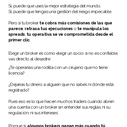
Sí, puede que uses la mejor estrategia del mundo.
Sí, puede que tengas una gestión del riesgo impecable.
Pero si tu broker
te cobra más comisiones de las que
parece
,
retrasa tus ejecuciones
o
te manipula los
spreads
,
tu operativa se ve comprometida desde el
primer clic
.
Elegir un broker es como elegir un socio: si no es confiable,
vas directo al desastre
¿Te operarías una rodilla con un cirujano que no tiene
licencia?
¿Dejarías tu dinero a alguien que no sabes ni dónde está
registrado?
Pues eso es lo que hacen muchos traders cuando abren
una cuenta con un broker sin entender sus reglas, ni su
regulación, ni sus intereses.
Porque sí,
algunos brokers ganan más cuando tú