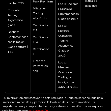
Política de
Pack Premium
con IA | TBS
Los 12 Mejores
Privacidad
Máster en
Cursos de
Curso de
Trading
Criptomonedas
Trading
Algorítmico
Gratis en 2026
Algorítmico
gratis
Certificación
Los 12
EIA
Mejores
Gestiona
Cursos de
Criptomonedas
Certificación
Trading
con la mejor
EFA
Algorítmico
Clase gratuita |
Certificación
Gratis en
TBS
EIP
2026
Finanzas
Los 12
Personales
Mejores
360
Cursos de
Trading con
Inteligencia
Artificial Gratis
La inversión en criptoactivos no está regulada, puede no ser adecuada para
inversores minoristas y perderse la totalidad del importe invertido. Es
importante leer y comprender los riesgos de esta inversión que se explican
detalladamente en
esta ubicación
.