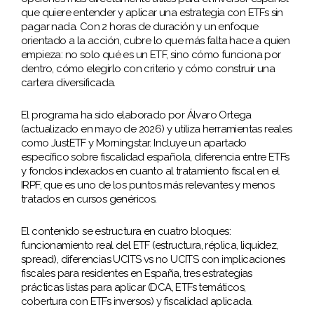
que quiere entender y aplicar una estrategia con ETFs sin
pagar nada. Con 2 horas de duración y un enfoque
orientado a la acción, cubre lo que más falta hace a quien
empieza: no solo qué es un ETF, sino cómo funciona por
dentro, cómo elegirlo con criterio y cómo construir una
cartera diversificada.
El programa ha sido elaborado por Álvaro Ortega
(actualizado en mayo de 2026) y utiliza herramientas reales
como JustETF y Morningstar. Incluye un apartado
específico sobre fiscalidad española, diferencia entre ETFs
y fondos indexados en cuanto al tratamiento fiscal en el
IRPF, que es uno de los puntos más relevantes y menos
tratados en cursos genéricos.
El contenido se estructura en cuatro bloques:
funcionamiento real del ETF (estructura, réplica, liquidez,
spread), diferencias UCITS vs no UCITS con implicaciones
fiscales para residentes en España, tres estrategias
prácticas listas para aplicar (DCA, ETFs temáticos,
cobertura con ETFs inversos) y fiscalidad aplicada.