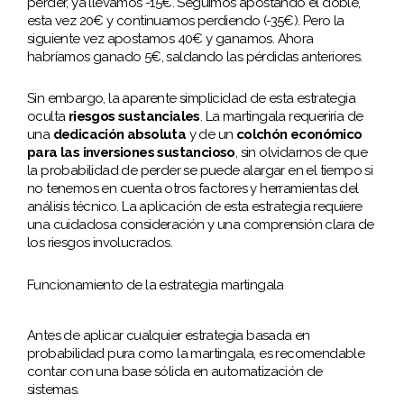
perder, ya llevamos -15€. Seguimos apostando el doble,
esta vez 20€ y continuamos perdiendo (-35€). Pero la
siguiente vez apostamos 40€ y ganamos. Ahora
habríamos ganado 5€, saldando las pérdidas anteriores.
Sin embargo, la aparente simplicidad de esta estrategia
oculta
riesgos sustanciales
. La martingala requeriría de
una
dedicación absoluta
y de un
colchón económico
para las inversiones sustancioso
, sin olvidarnos de que
la probabilidad de perder se puede alargar en el tiempo si
no tenemos en cuenta otros factores y herramientas del
análisis técnico. La aplicación de esta estrategia requiere
una cuidadosa consideración y una comprensión clara de
los riesgos involucrados.
Funcionamiento de la estrategia martingala
Antes de aplicar cualquier estrategia basada en
probabilidad pura como la martingala, es recomendable
contar con una base sólida en automatización de
sistemas.