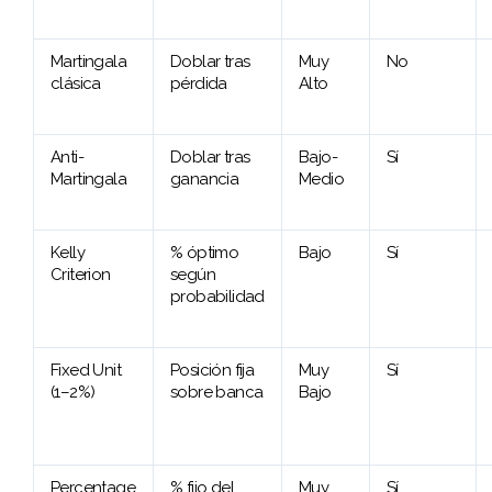
Martingala
Doblar tras
Muy
No
clásica
pérdida
Alto
Anti-
Doblar tras
Bajo-
Sí
Martingala
ganancia
Medio
Kelly
% óptimo
Bajo
Sí
Criterion
según
probabilidad
Fixed Unit
Posición fija
Muy
Sí
(1–2%)
sobre banca
Bajo
Percentage
% fijo del
Muy
Sí