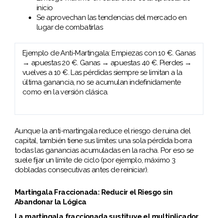
inicio
Se aprovechan las tendencias del mercado en
lugar de combatirlas
Ejemplo de Anti-Martingala: Empiezas con 10 €. Ganas
→ apuestas 20 €. Ganas → apuestas 40 €. Pierdes →
vuelves a 10 €. Las pérdidas siempre se limitan a la
última ganancia, no se acumulan indefinidamente
como en la versión clásica.
Aunque la anti-martingala reduce el riesgo de ruina del
capital, también tiene sus límites: una sola pérdida borra
todas las ganancias acumuladas en la racha. Por eso se
suele fijar un límite de ciclo (por ejemplo, máximo 3
dobladas consecutivas antes de reiniciar).
Martingala Fraccionada: Reducir el Riesgo sin
Abandonar la Lógica
La martingala fraccionada sustituye el multiplicador