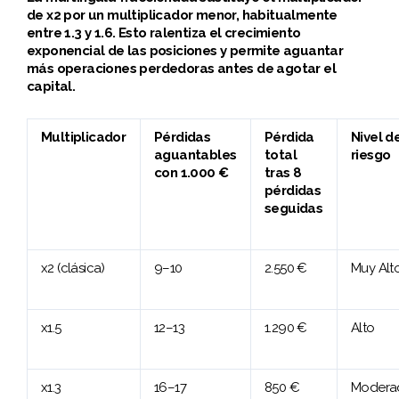
de x2 por un multiplicador menor, habitualmente
entre 1.3 y 1.6. Esto ralentiza el crecimiento
exponencial de las posiciones y permite aguantar
más operaciones perdedoras antes de agotar el
capital.
Multiplicador
Pérdidas
Pérdida
Nivel d
aguantables
total
riesgo
con 1.000 €
tras 8
pérdidas
seguidas
x2 (clásica)
9–10
2.550 €
Muy Alt
x1.5
12–13
1.290 €
Alto
x1.3
16–17
850 €
Modera