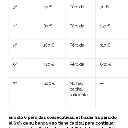
3ª
40 €
Pérdida
70 €
4ª
80 €
Pérdida
150 €
5ª
160 €
Pérdida
310 €
6ª
320 €
Pérdida
630 €
7ª
640 €
No hay
—
capital
suficiente
En solo 6 pérdidas consecutivas, el trader ha perdido
el 63% de su banca y no tiene capital para continuar