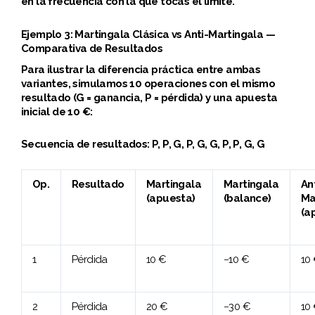
en la frecuencia con la que tocas el límite.
Ejemplo 3: Martingala Clásica vs Anti-Martingala —
Comparativa de Resultados
Para ilustrar la diferencia práctica entre ambas
variantes, simulamos 10 operaciones con el mismo
resultado (G = ganancia, P = pérdida) y una apuesta
inicial de 10 €:
Secuencia de resultados: P, P, G, P, G, G, P, P, G, G
Op.
Resultado
Martingala
Martingala
An
(apuesta)
(balance)
Ma
(a
1
Pérdida
10 €
−10 €
10
2
Pérdida
20 €
−30 €
10