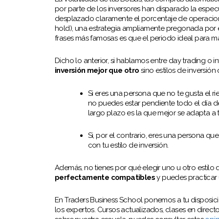
por parte de los inversores han disparado la espec
desplazado claramente el porcentaje de operacio
hold), una estrategia ampliamente pregonada por 
frases más famosas es que el periodo ideal para ma
Dicho lo anterior, si hablamos entre day trading o i
inversión mejor que otro
sino estilos de inversión
Si eres una persona que no te gusta el ri
no puedes estar pendiente todo el día d
largo plazo es la que mejor se adapta a
Si, por el contrario, eres una persona que
con tu estilo de inversión.
Además, no tienes por qué elegir uno u otro estilo 
perfectamente compatibles
y puedes practicar 
En Traders Business School ponemos a tu disposici
los expertos. Cursos actualizados, clases en direct