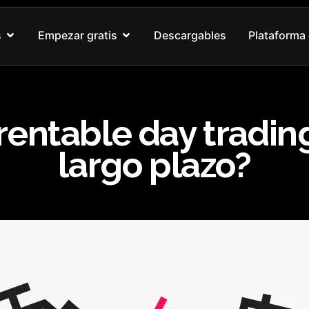
Abrir Nuestros cursos
Abrir Empezar gratis
s
Empezar gratis
Descargables
Plataforma 
entable day trading
largo plazo?