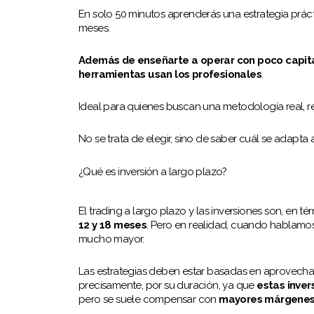
En solo 50 minutos aprenderás una estrategia prác
meses.
Además de enseñarte a operar con poco capita
herramientas usan los profesionales
.
Ideal para quienes buscan una metodología real, r
No se trata de elegir, sino de saber cuál se adapta
¿Qué es inversión a largo plazo?
El trading a largo plazo y las inversiones son, en t
12 y 18 meses
. Pero en realidad, cuando hablamos 
mucho mayor.
Las estrategias deben estar basadas en aprovechar 
precisamente, por su duración, ya que
estas inve
pero se suele compensar con
mayores márgenes 