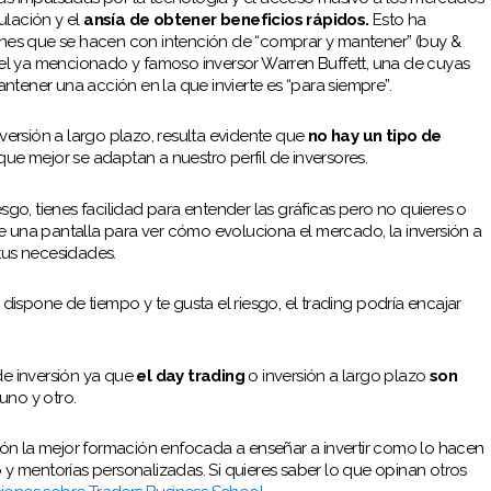
ulación y el
ansía de obtener beneficios rápidos.
Esto ha
nes que se hacen con intención de “comprar y mantener” (buy &
el ya mencionado y famoso inversor Warren Buffett, una de cuyas
ntener una acción en la que invierte es “para siempre”.
nversión a largo plazo, resulta evidente que
no hay un tipo de
 que mejor se adaptan a nuestro perfil de inversores.
esgo, tienes facilidad para entender las gráficas pero no quieres o
e una pantalla para ver cómo evoluciona el mercado, la inversión a
 tus necesidades.
 dispone de tiempo y te gusta el riesgo, el trading podría encajar
de inversión ya que
el day trading
o inversión a largo plazo
son
uno y otro.
ón la mejor formación enfocada a enseñar a invertir como lo hacen
o y mentorías personalizadas. Si quieres saber lo que opinan otros