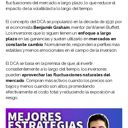
fluctuaciones del mercado a largo plazo, lo que reduce el
impacto de la volatilidad a lo largo del tiempo.
El concepto del DCA se popularizó en la década de 1930 por
el economista
Benjamin Graham
, mentor de Warren Buffett.
Los inversores que lo siguen tienen un
enfoque a largo
plazo
en las ganancias y suelen utilizarlo en
mercados en
constante cambio
. Normalmente, responden a perfiles más
estables y menos emocionales en el campo de la inversión.
El DCA se basa en la premisa de que, al invertir
consistentemente a lo largo del tiempo, los inversores
pueden
aprovechar las fluctuaciones naturales del
mercado
. Compran más activos cuando los precios son
bajos y menos cuando son altos, promediando
efectivamente el costo total y reduciendo la exposición al
riesgo.