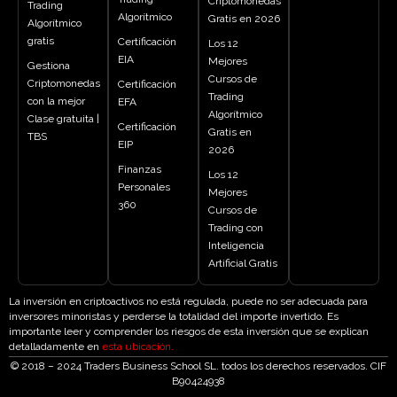
Criptomonedas
Trading
Algorítmico
Gratis en 2026
Algorítmico
gratis
Certificación
Los 12
EIA
Mejores
Gestiona
Cursos de
Criptomonedas
Certificación
Trading
con la mejor
EFA
Algorítmico
Clase gratuita |
Certificación
Gratis en
TBS
EIP
2026
Finanzas
Los 12
Personales
Mejores
360
Cursos de
Trading con
Inteligencia
Artificial Gratis
La inversión en criptoactivos no está regulada, puede no ser adecuada para
inversores minoristas y perderse la totalidad del importe invertido. Es
importante leer y comprender los riesgos de esta inversión que se explican
detalladamente en
esta ubicación
.
© 2018 – 2024 Traders Business School SL. todos los derechos reservados. CIF
B90424938