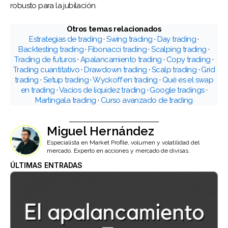
robusto para la jubilación.
Otros temas relacionados
Estrategias de trading
·
Swing trading
·
Day trading
·
Backtesting trading
·
Fibonacci trading
·
Scalping trading
·
Trading de futuros
·
Apalancamiento trading
·
Copy trading
·
Trading cuantitativo
·
Drawdown trading
·
Scalp trading
·
Grid
trading
·
Setup trading
·
Wyckoff en trading
·
Qué es el swap
en trading
·
Vacíos de liquidez trading
·
Google tradings
·
Martingala trading
·
Curso avanzado de trading
Miguel Hernández
Especialista en Market Profile, volumen y volatilidad del
mercado. Experto en acciones y mercado de divisas.
ÚLTIMAS ENTRADAS