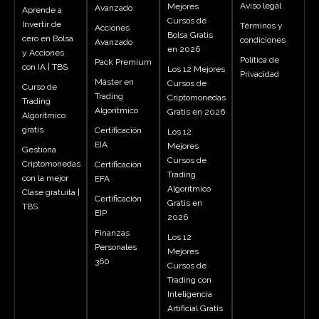
Aviso legal
Mejores
Avanzado
Aprende a
Cursos de
Invertir de
Términos y
Acciones
Bolsa Gratis
cero en Bolsa
condiciones
Avanzado
en 2026
y Acciones
Política de
Pack Premium
con IA | TBS
Los 12 Mejores
Privacidad
Máster en
Cursos de
Curso de
Trading
Criptomonedas
Trading
Algorítmico
Gratis en 2026
Algorítmico
gratis
Certificación
Los 12
EIA
Mejores
Gestiona
Cursos de
Criptomonedas
Certificación
Trading
con la mejor
EFA
Algorítmico
Clase gratuita |
Certificación
Gratis en
TBS
EIP
2026
Finanzas
Los 12
Personales
Mejores
360
Cursos de
Trading con
Inteligencia
Artificial Gratis