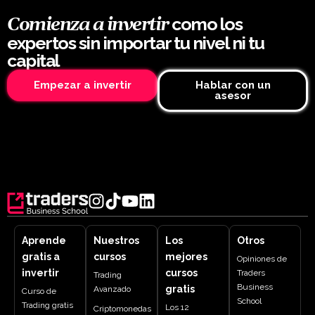
como los
Comienza a invertir
expertos sin importar tu nivel ni tu
capital
Empezar a invertir
Hablar con un
asesor
Aprende
Nuestros
Los
Otros
gratis a
cursos
mejores
Opiniones de
invertir
cursos
Traders
Trading
Business
gratis
Avanzado
Curso de
School
Trading gratis
Los 12
Criptomonedas