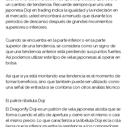
un cambio de tendencia. Recuerde siempre que uns vela
japonesa Doji en trading indica la igualdad y la indecisión en
el mercado, usted encontrará a menudo que durante los
períodos de descanso después de grandes movimientos
superiores o inferiores.
Cuando se encuentra en la parte inferior o en la parte
superior de una tendencia, se considera como un signo de
que una tendencia anterior está perdiendo sus puntos fuertes.
Así podemos utilizar este tipo de velas japonesas al operar en
bolsa.
Así que si ya está montando esa tendencia es el momento de
tomar beneficios, sino que también puede ser utilizado como
una señal de entrada si se combina con otros análisis técnico
El patrón libélula Doji
El Dragonfly Doji es un patrón de vela japonesa alcista que se
forma cuando el alto de apertura y cierre son el mismo o casi
el mismo precio. Lo que caracteriza a la libélula Doji es la cola
larga que la inferior muestra la resistencia a los compradores