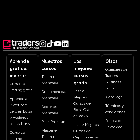
Aprende
Nuestros
Los
Otros
gratis a
cursos
mejores
Opiniones de
invertir
cursos
Traders
Trading
Business
gratis
Avanzado
Curso de
School
Trading gratis
Los 12
Criptomonedas
Aviso legal
Mejores
Avanzado
Aprende a
Cursos de
Invertir de
Términos y
Acciones
Bolsa Gratis
cero en Bolsa
condiciones
Avanzado
en 2026
y Acciones
Política de
Pack Premium
con IA | TBS
Los 12 Mejores
Privacidad
Máster en
Cursos de
Curso de
Trading
Criptomonedas
Trading