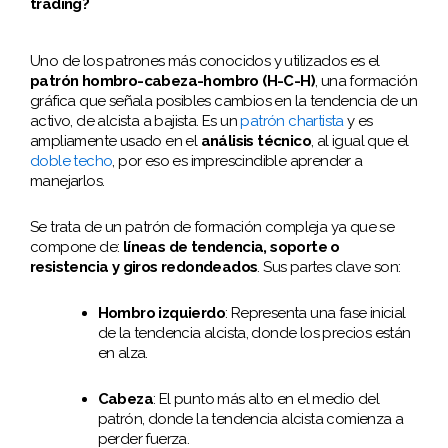
trading?
Uno de los patrones más conocidos y utilizados es el
patrón hombro-cabeza-hombro (H-C-H)
, una formación
gráfica que señala posibles cambios en la tendencia de un
activo, de alcista a bajista. Es un
patrón chartista
y es
ampliamente usado en el
análisis técnico
, al igual que el
doble techo
, por eso es imprescindible aprender a
manejarlos.
Se trata de un patrón de formación compleja ya que se
compone de:
líneas de tendencia, soporte o
resistencia y giros redondeados
. Sus partes clave son:
Hombro izquierdo
: Representa una fase inicial
de la tendencia alcista, donde los precios están
en alza.
Cabeza
: El punto más alto en el medio del
patrón, donde la tendencia alcista comienza a
perder fuerza.