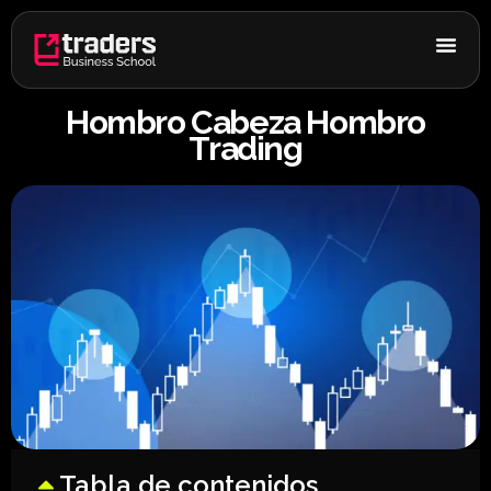
Ir
al
contenido
Hombro Cabeza Hombro
Trading
Tabla de contenidos