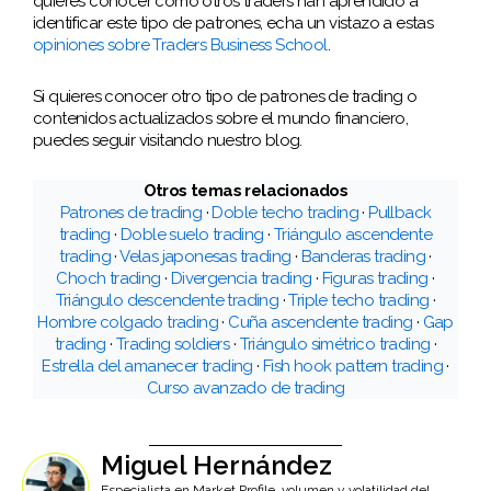
quieres conocer cómo otros traders han aprendido a
identificar este tipo de patrones, echa un vistazo a estas
opiniones sobre Traders Business School
.
Si quieres conocer otro tipo de patrones de trading o
contenidos actualizados sobre el mundo financiero,
puedes seguir visitando nuestro blog.
Otros temas relacionados
Patrones de trading
·
Doble techo trading
·
Pullback
trading
·
Doble suelo trading
·
Triángulo ascendente
trading
·
Velas japonesas trading
·
Banderas trading
·
Choch trading
·
Divergencia trading
·
Figuras trading
·
Triángulo descendente trading
·
Triple techo trading
·
Hombre colgado trading
·
Cuña ascendente trading
·
Gap
trading
·
Trading soldiers
·
Triángulo simétrico trading
·
Estrella del amanecer trading
·
Fish hook pattern trading
·
Curso avanzado de trading
Miguel Hernández
Especialista en Market Profile, volumen y volatilidad del